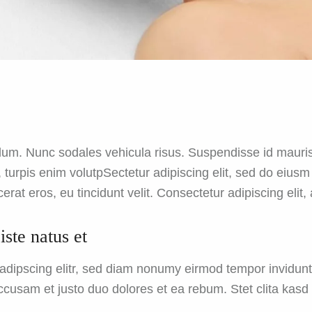
ulum. Nunc sodales vehicula risus. Suspendisse id mauris 
t, turpis enim volutpSectetur adipiscing elit, sed do eius
erat eros, eu tincidunt velit. Consectetur adipiscing elit, 
iste natus et
sadipscing elitr, sed diam nonumy eirmod tempor invidun
accusam et justo duo dolores et ea rebum. Stet clita kas