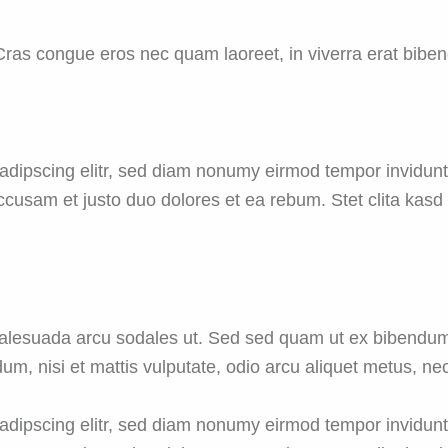
ras congue eros nec quam laoreet, in viverra erat bibend
sadipscing elitr, sed diam nonumy eirmod tempor invidun
accusam et justo duo dolores et ea rebum. Stet clita kas
malesuada arcu sodales ut. Sed sed quam ut ex bibend
dum, nisi et mattis vulputate, odio arcu aliquet metus, nec
sadipscing elitr, sed diam nonumy eirmod tempor invidun